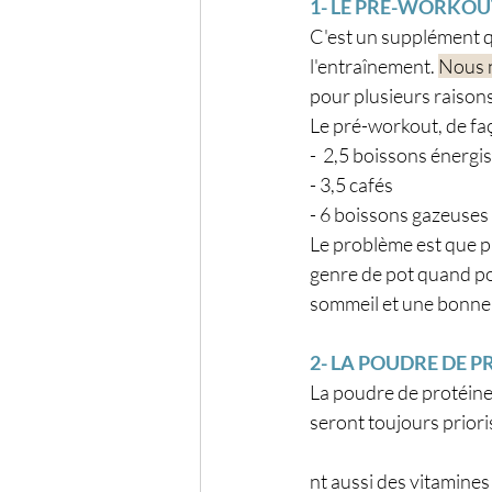
1- LE PRÉ-WORKOU
C'est un supplément qu
l'entraînement. 
Nous 
pour plusieurs raison
Le pré-workout, de fa
-  2,5 boissons énergis
- 3,5 cafés
- 6 boissons gazeuses
Le problème est que pl
genre de pot quand po
sommeil et une bonne 
2- LA POUDRE DE P
La poudre de protéine
seront toujours prioris
nt aussi des vitamines