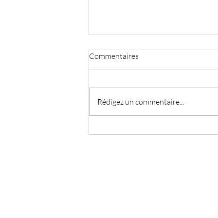
Commentaires
Rédigez un commentaire...
Est-ce que notre culture du
sport aux Îles et au Québec nuit
aux futurs athlètes?