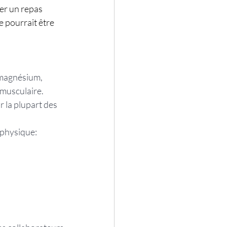
er un repas 
e pourrait être 
 magnésium, 
 musculaire. 
 la plupart des 
 physique: