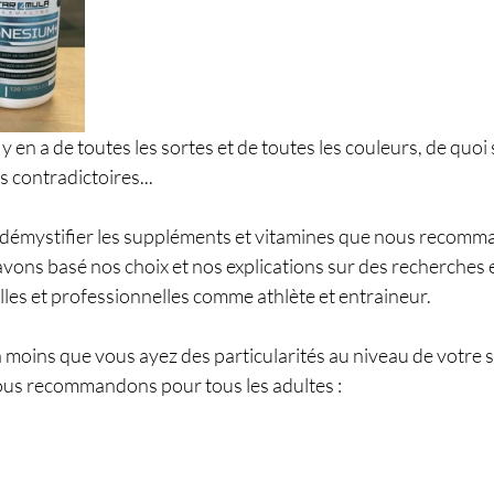
y en a de toutes les sortes et de toutes les couleurs, de quoi 
 contradictoires... 
 démystifier les suppléments et vitamines que nous recomm
vons basé nos choix et nos explications sur des recherches e
les et professionnelles comme athlète et entraineur. 
moins que vous ayez des particularités au niveau de votre sant
ous recommandons pour tous les adultes :