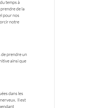
 du temps à 
 prendre de la 
el pour nos 
orcir notre 
 de prendre un 
tive ainsi que 
uées dans les 
erveux.  Il est 
pendant 