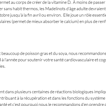
 permet au corps de créer de la vitamine D.  À moins de passer
iver sans habit thermos, les Madelinots d'âge adulte devraient
tobre jusqu'à la fin avril ou environ.  Elle joue un rôle essenti
laires (permet de mieux absorber le calcium) en plus de renf
t beaucoup de poisson gras et du soya, nous recommandons
 l'année pour soutenir votre santé cardiovasculaire et cogni
les.
nt dans plusieurs centaines de réactions biologiques impliq
ontribuant à la récupération et dans les fonctions du système n
santé et c'est pourquoi nous le recommandons d'en prendre 