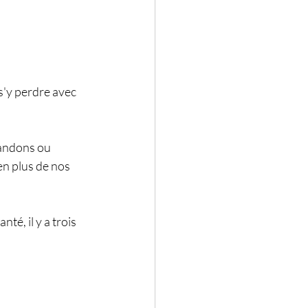
s'y perdre avec 
andons ou 
n plus de nos 
é, il y a trois 