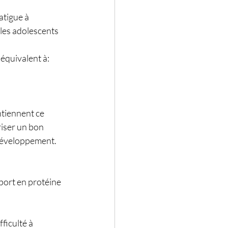
atigue à 
les adolescents 
équivalent à:
ntiennent ce 
iser un bon 
 développement.
port en protéine 
fficulté à 