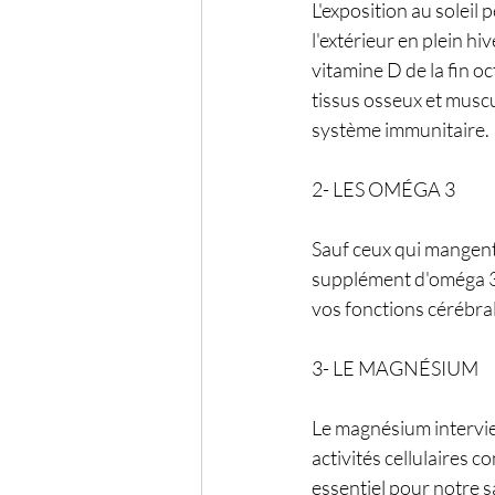
L'exposition au soleil
l'extérieur en plein h
vitamine D de la fin oc
tissus osseux et muscu
système immunitaire. 
2- LES OMÉGA 3
Sauf ceux qui mangen
supplément d'oméga 3 à
vos fonctions cérébra
3- LE MAGNÉSIUM
Le magnésium intervie
activités cellulaires c
essentiel pour notre 