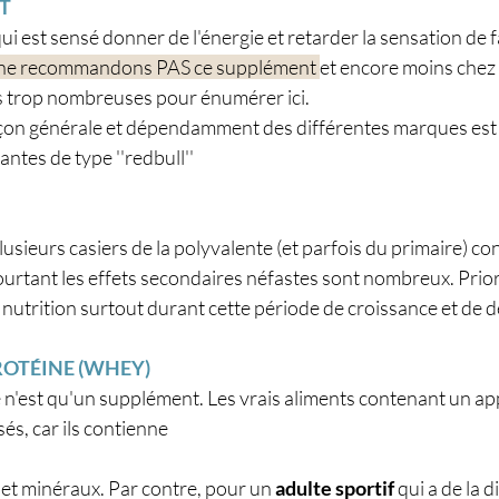
T
i est sensé donner de l'énergie et retarder la sensation de f
ne recommandons PAS ce supplément 
et encore moins chez 
s trop nombreuses pour énumérer ici.
çon générale et dépendamment des différentes marques est 
antes de type ''redbull''
usieurs casiers de la polyvalente (et parfois du primaire) co
urtant les effets secondaires néfastes sont nombreux. Prior
nutrition surtout durant cette période de croissance et de
ROTÉINE (WHEY)
 n'est qu'un supplément. Les vrais aliments contenant un ap
és, car ils contienne
 et minéraux. Par contre, pour un 
adulte sportif
 qui a de la di