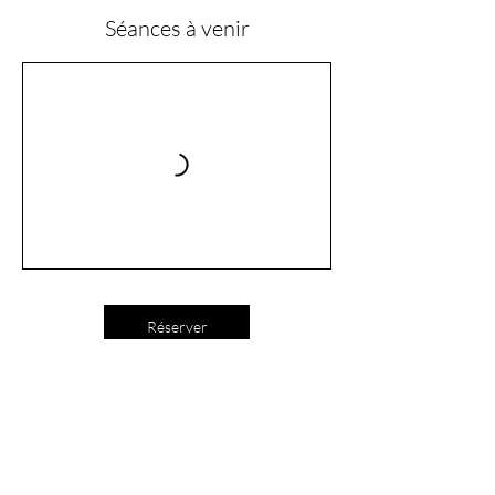
Séances à venir
Réserver
Politique d'annulation
Les cours de groupes adultes peuvent être