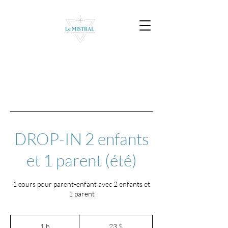
DROP-IN 2 enfants
et 1 parent (été)
1 cours pour parent-enfant avec 2 enfants et
1 parent
23 dollars
canadiens
1 h
1
23 $