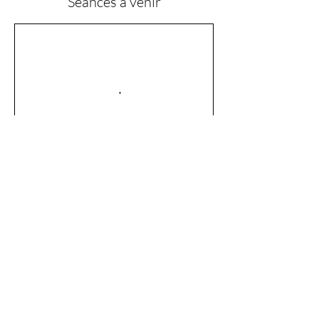
Séances à venir
Réserver
Politique d'annulation
Les cours de groupes adultes peuvent être
annulés jusqu'à --- 4 heures --- avant le cours