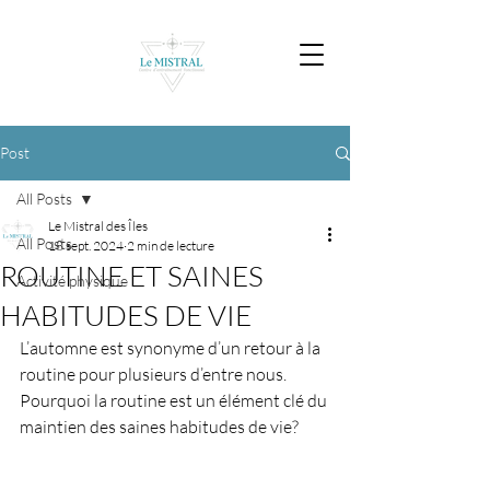
Post
All Posts
Le Mistral des Îles
All Posts
18 sept. 2024
2 min de lecture
ROUTINE ET SAINES
Activité physique
HABITUDES DE VIE
L’automne est synonyme d’un retour à la 
routine pour plusieurs d’entre nous. 
Pourquoi la routine est un élément clé du 
maintien des saines habitudes de vie?